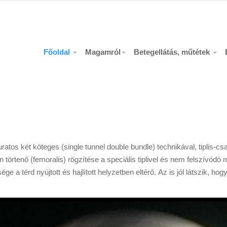
Főoldal
Magamról
Betegellátás, műtétek
atos két köteges (single tunnel double bundle) technikával, tiplis-csava
rtenő (femoralis) rögzítése a speciális tiplivel és nem felszívódó m
e a térd nyújtott és hajlított helyzetben eltérő. Az is jól látszik, h