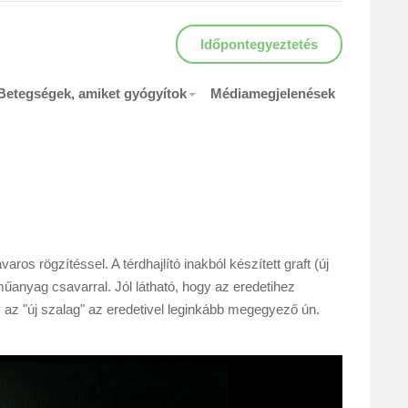
Időpontegyeztetés
Betegségek, amiket gyógyítok
Médiamegjelenések
ros rögzítéssel. A térdhajlító inakból készített graft (új
űanyag csavarral. Jól látható, hogy az eredetihez
ogy az "új szalag" az eredetivel leginkább megegyező ún.