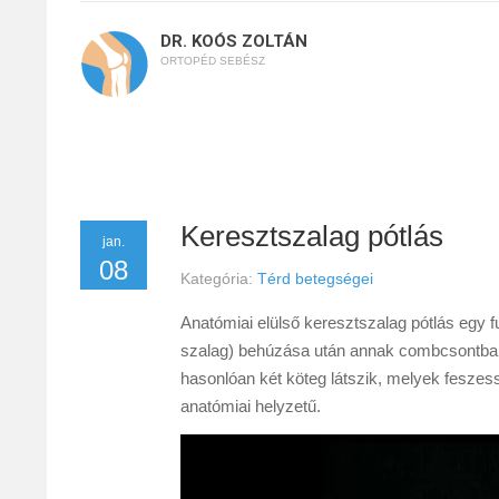
DR. KOÓS ZOLTÁN
ORTOPÉD SEBÉSZ
Keresztszalag pótlás
jan.
08
Kategória:
Térd betegségei
Anatómiai elülső keresztszalag pótlás egy fur
szalag) behúzása után annak combcsontban tö
hasonlóan két köteg látszik, melyek feszesség
anatómiai helyzetű.