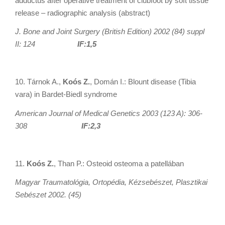
adductus after operative treatment of clubfoot by soft tissue
release – radiographic analysis (abstract)
J. Bone and Joint Surgery (British Edition) 2002 (84) suppl
II: 124
IF:1,5
10. Tárnok A.,
Koós Z.
, Domán I.: Blount disease (Tibia
vara) in Bardet-Biedl syndrome
American Journal of Medical Genetics 2003 (123 A): 306-
308
IF:2,3
11.
Koós Z.
, Than P.: Osteoid osteoma a patellában
Magyar Traumatológia, Ortopédia, Kézsebészet, Plasztikai
Sebészet 2002. (45)