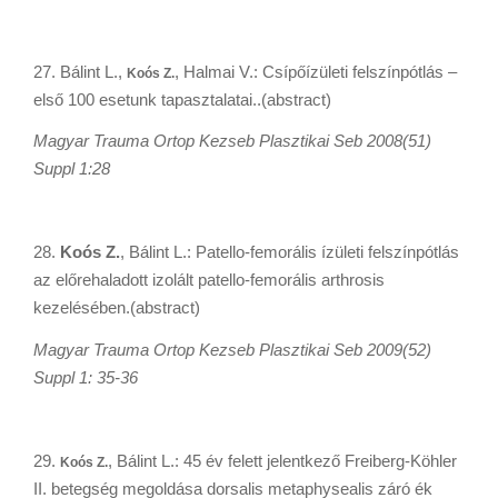
27. Bálint L.,
, Halmai V.: Csípőízületi felszínpótlás –
Koós Z.
első 100 esetunk tapasztalatai..(abstract)
Magyar Trauma Ortop Kezseb Plasztikai Seb 2008(51)
Suppl 1:28
28.
Koós Z.
, Bálint L.: Patello-femorális ízületi felszínpótlás
az előrehaladott izolált patello-femorális arthrosis
kezelésében.(abstract)
Magyar Trauma Ortop Kezseb Plasztikai Seb 2009(52)
Suppl 1: 35-36
29.
, Bálint L.: 45 év felett jelentkező Freiberg-Köhler
Koós Z.
II. betegség megoldása dorsalis metaphysealis záró ék