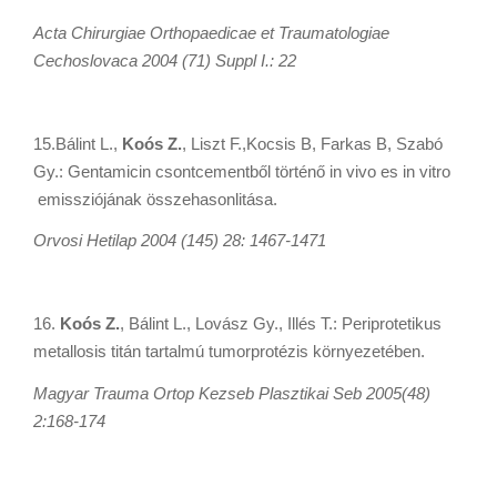
Acta Chirurgiae Orthopaedicae et Traumatologiae
Cechoslovaca 2004 (71) Suppl I.: 22
15.Bálint L.,
Koós Z.
, Liszt F.,Kocsis B, Farkas B, Szabó
Gy.: Gentamicin csontcementből történő in vivo es in vitro
emissziójának összehasonlitása.
Orvosi Hetilap 2004 (145) 28: 1467-1471
16.
Koós Z.
, Bálint L., Lovász Gy., Illés T.: Periprotetikus
metallosis titán tartalmú tumorprotézis környezetében.
Magyar Trauma Ortop Kezseb Plasztikai Seb 2005(48)
2:168-174