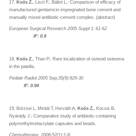
17.
Koós Z.
, Liszt F., Bálint L.: Comparison of efficacy of
manufactured gentamicin impregnated bone cement and
manually mixed antibiotic-cement complex. (abstract)
European Surgical Research 2005 Suppl 1: 61-62
IF: 0.9
18.
Koós Z.
, Than P.: Rare localization of osteoid osteoma
in the patella.
Pediatr Radiol 2005 Sep;35(9):929-30
IF: 0.94
19. Börzsei L, Mintál T, Horváth A,
Koós Z.
, Kocsis B,
Nyárády J.: Comparative study of antibiotic-containing
polymethylmetacrylate capsules and beads.
Chemotherapy 2006;52(1):1-8.