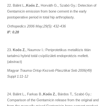
22. Bálint L.,
Koós Z.
, Horváth G., Szabó Gy.: Detection of
Gentamicin emission from bone cement in the early
postoperative period in total hip arthroplasty.
Orthopedics 2006 May;29(5): 432-436
IF: 0.28
23.
Koós Z.
, Naumov I.: Periprotetikus metallózis titán
tartalmú hybrid totál csípőízületi endoprotézis mellett.
(abstract)
Magyar Trauma Ortop Kezseb Plasztikai Seb 2006(49)
Suppl 1:11-12
24. Bálint L., Farkas B.,
Koós Z.
, Bárdos T., Szabó Gy.:
Comparison of the Gentamicin release from the original and
from the manually mixed Gentamicin-bone cement product.