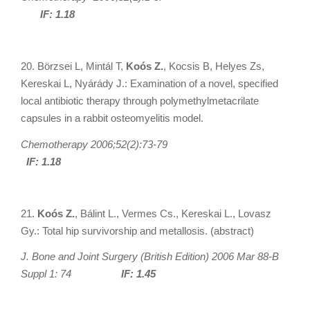
IF: 1.18
20. Börzsei L, Mintál T,
Koós Z.
, Kocsis B, Helyes Zs,
Kereskai L, Nyárády J.: Examination of a novel, specified
local antibiotic therapy through polymethylmetacrilate
capsules in a rabbit osteomyelitis model.
Chemotherapy 2006;52(2):73-79
IF: 1.18
21.
Koós Z.
, Bálint L., Vermes Cs., Kereskai L., Lovasz
Gy.: Total hip survivorship and metallosis. (abstract)
J. Bone and Joint Surgery (British Edition) 2006 Mar 88-B
Suppl 1: 74
IF: 1.45