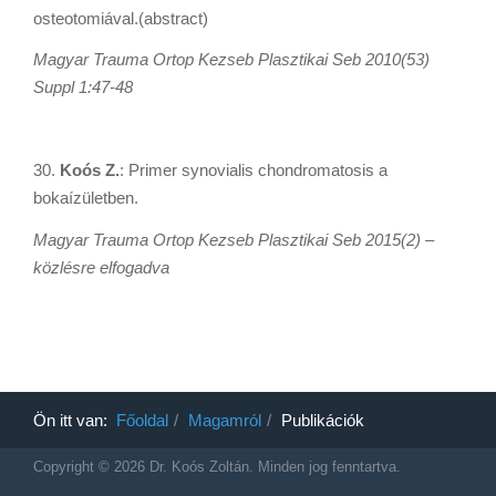
osteotomiával.(abstract)
Magyar Trauma Ortop Kezseb Plasztikai Seb 2010(53)
Suppl 1:47-48
30.
Koós Z.
: Primer synovialis chondromatosis a
bokaízületben.
Magyar Trauma Ortop Kezseb Plasztikai Seb 2015(2) –
közlésre elfogadva
Ön itt van:
Főoldal
Magamról
Publikációk
Copyright © 2026 Dr. Koós Zoltán. Minden jog fenntartva.