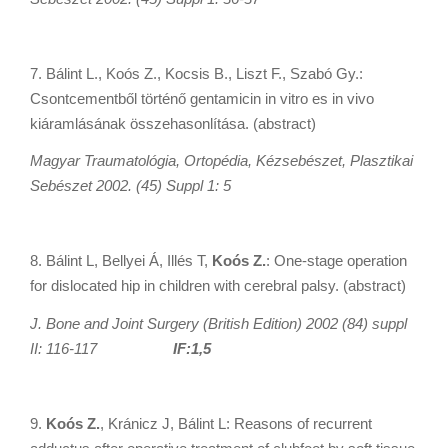
7. Bálint L., Koós Z., Kocsis B., Liszt F., Szabó Gy.:
Csontcementből történő gentamicin in vitro es in vivo
kiáramlásának összehasonlítása. (abstract)
Magyar Traumatológia, Ortopédia, Kézsebészet, Plasztikai
Sebészet 2002. (45) Suppl 1: 5
8. Bálint L, Bellyei Á, Illés T,
Koós Z.
: One-stage operation
for dislocated hip in children with cerebral palsy. (abstract)
J. Bone and Joint Surgery (British Edition) 2002 (84) suppl
II: 116-117
IF:1,5
9.
Koós Z.
, Kránicz J, Bálint L: Reasons of recurrent