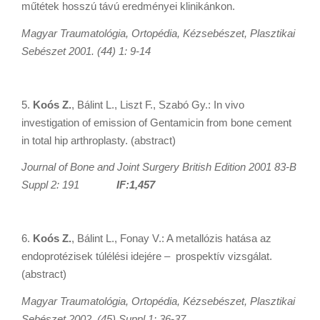
műtétek hosszú távú eredményei klinikánkon.
Magyar Traumatológia, Ortopédia, Kézsebészet, Plasztikai
Sebészet 2001. (44) 1: 9-14
5.
Koós Z.
, Bálint L., Liszt F., Szabó Gy.: In vivo
investigation of emission of Gentamicin from bone cement
in total hip arthroplasty. (abstract)
Journal of Bone and Joint Surgery British Edition 2001 83-B
Suppl 2: 191
IF:1,457
6.
Koós Z.
, Bálint L., Fonay V.: A metallózis hatása az
endoprotézisek túlélési idejére – prospektív vizsgálat.
(abstract)
Magyar Traumatológia, Ortopédia, Kézsebészet, Plasztikai
Sebészet 2002. (45) Suppl 1: 36-37