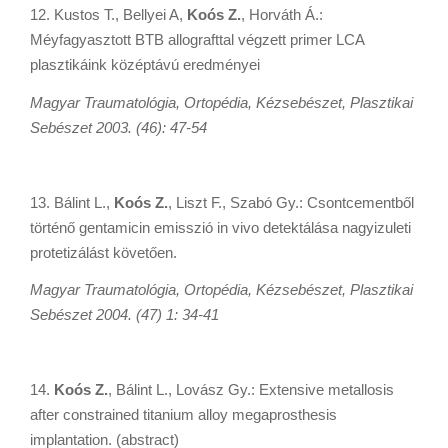
12. Kustos T., Bellyei A,
Koós Z.
, Horváth Á.:
Méyfagyasztott BTB allografttal végzett primer LCA
plasztikáink középtávú eredményei
Magyar Traumatológia, Ortopédia, Kézsebészet, Plasztikai
Sebészet 2003. (46): 47-54
13. Bálint L.,
Koós Z.
, Liszt F., Szabó Gy.: Csontcementből
történő gentamicin emisszió in vivo detektálása nagyizuleti
protetizálást követően.
Magyar Traumatológia, Ortopédia, Kézsebészet, Plasztikai
Sebészet 2004. (47) 1: 34-41
14.
Koós Z.
, Bálint L., Lovász Gy.: Extensive metallosis
after constrained titanium alloy megaprosthesis
implantation. (abstract)