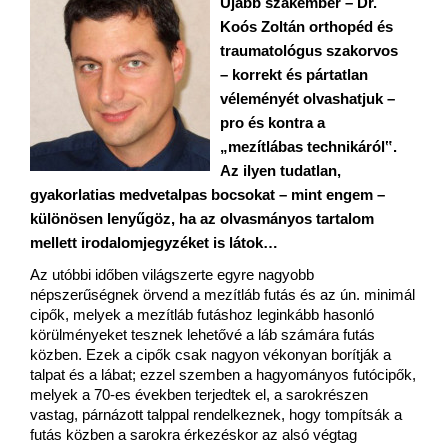
Újabb szakember – Dr.
Koós Zoltán orthopéd és
traumatológus szakorvos
– korrekt és pártatlan
véleményét olvashatjuk –
pro és kontra a
„mezítlábas technikáról‟.
Az ilyen tudatlan,
gyakorlatias medvetalpas bocsokat – mint engem –
különösen lenyűgöz, ha az olvasmányos tartalom
mellett irodalomjegyzéket is látok…
Az utóbbi időben világszerte egyre nagyobb
népszerűségnek örvend a mezítláb futás és az ún. minimál
cipők, melyek a mezítláb futáshoz leginkább hasonló
körülményeket tesznek lehetővé a láb számára futás
közben. Ezek a cipők csak nagyon vékonyan borítják a
talpat és a lábat; ezzel szemben a hagyományos futócipők,
melyek a 70-es években terjedtek el, a sarokrészen
vastag, párnázott talppal rendelkeznek, hogy tompítsák a
futás közben a sarokra érkezéskor az alsó végtag