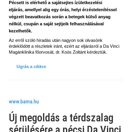
Pécsett is elérhető a sajátsejtes ízületkezelési
eljárás, amellyel alig egy órás, helyi érzéstelenítéssel
végzett beavatkozás során a betegek külső anyag
nélkül, csupán a saját sejtjeik felhasználásával
kezelhetők.
Az erről szóló híradás után nagyon sok olvasónk
érdeklődött a részletek iránt, ezért az eljárásról a Da Vinci
Magánklinika főorvosát, dr. Koós Zoltánt kérdeztük.
Ugrás a cikkre
www.bama.hu
Új megoldás a térdszalag
sérülésére a pécsi Da Vinci