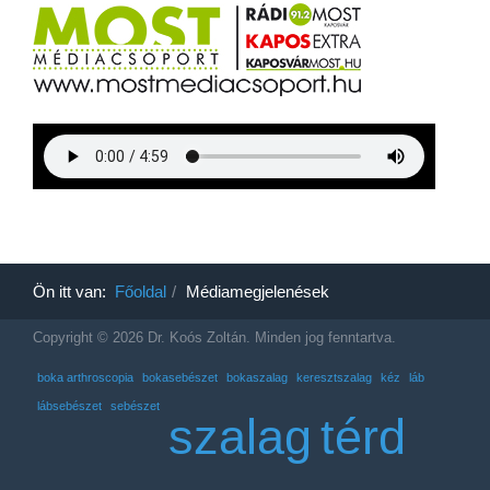
Ön itt van:
Főoldal
Médiamegjelenések
Copyright © 2026 Dr. Koós Zoltán. Minden jog fenntartva.
boka arthroscopia
bokasebészet
bokaszalag
keresztszalag
kéz
láb
lábsebészet
sebészet
szalag
térd