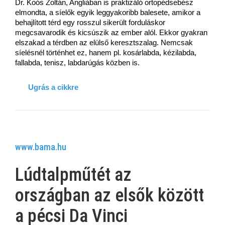
Dr. Koós Zoltán, Angliában is praktizáló ortopédsebész
elmondta, a síelők egyik leggyakoribb balesete, amikor a
behajlított térd egy rosszul sikerült forduláskor
megcsavarodik és kicsúszik az ember alól. Ekkor gyakran
elszakad a térdben az elülső keresztszalag. Nemcsak
síelésnél történhet ez, hanem pl. kosárlabda, kézilabda,
fallabda, tenisz, labdarúgás közben is.
Ugrás a cikkre
www.bama.hu
Lúdtalpműtét az
országban az elsők között
a pécsi Da Vinci