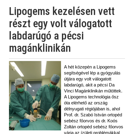
Lipogems kezelésen vett
részt egy volt válogatott
labdarúgó a pécsi
magánklinikán
A hét közepén a Lipogems
segítségével lép a gyógyulás
útjára egy volt válogatott
labdarúgó, akit a pécsi Da
Vinci Magánklinikán műtöttek.
A Lipogems technológia ősz
óta elérhető az ország
délnyugati régiójában is, ahol
Prof. dr. Szabó István ortopéd
sebész főorvos és dr. Koós
Zoltán ortopéd sebész főorvos
várja az ízületi problémákkal