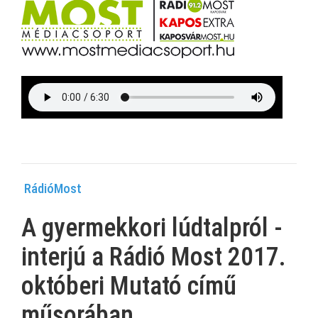
RádióMost
A gyermekkori lúdtalpról -
interjú a Rádió Most 2017.
októberi Mutató című
műsorában