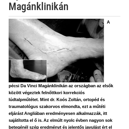
Magánklinikán
A
pécsi Da Vinci Magánklinikán az országban az elsők
között végeztek felnőttkori korrekciós
lúdtalpműtétet. Mint dr. Koós Zoltán, ortopéd és
traumatológus szakorvos elmondta, ezt a műtéti
eljárást Angliában eredményesen alkalmazzák, itt
sajátította el ő is. Az elmúlt nyolc évben nagyon sok
betegénél szép eredményt és jelentős javulást ért el