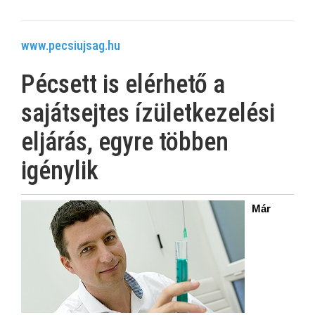
www.pecsiujsag.hu
Pécsett is elérhető a
sajátsejtes ízületkezelési
eljárás, egyre többen
igénylik
Már